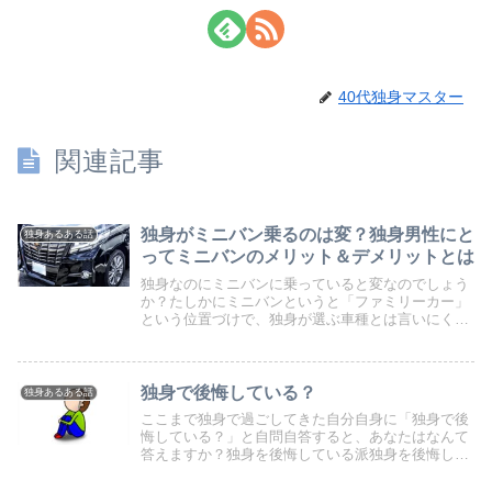
40代独身マスター
関連記事
独身がミニバン乗るのは変？独身男性にと
独身あるある話
ってミニバンのメリット＆デメリットとは
独身なのにミニバンに乗っていると変なのでしょう
か？たしかにミニバンというと「ファミリーカー」
という位置づけで、独身が選ぶ車種とは言いにくい
です。車を選ぶ際には、自分のライフスタイルや好
み・予算など様々な要素を考慮する必要がありま
す。独身男性...
独身で後悔している？
独身あるある話
ここまで独身で過ごしてきた自分自身に「独身で後
悔している？」と自問自答すると、あなたはなんて
答えますか？独身を後悔している派独身を後悔して
いる人って、やっぱり多いです。後悔する理由とし
ては、あのとき結婚しておけばよかったもっと出会