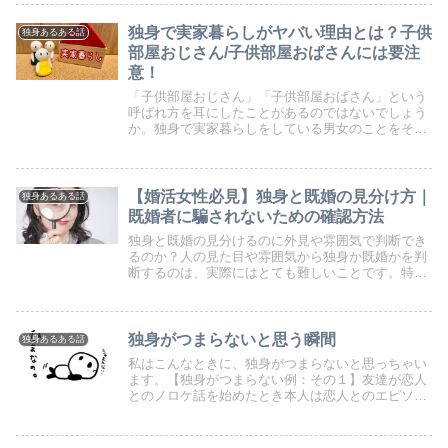
いを求めて...
独身で実家暮らしがヤバい理由とは？子供
独身あるある話
部屋おじさん/子供部屋おばさんには要注
意！
「子供部屋おじさん」「子供部屋おばさん」という
呼ばれ方を耳にしたことがあるのではないでしょう
か。独身で実家暮らしをしている男女のことをそう
呼び、婚活相手としては敬遠される原因になってい
ます。小さい頃から子供部屋でずっと暮らしている
独身男女が...
【婚活女性必見】独身と既婚の見分け方｜
独身あるある話
既婚者に騙されないための確認方法
独身と既婚の見分けるのに外見や雰囲気で判断でき
るのか？人の見た目や雰囲気から独身か既婚かを判
断するのは、実際にはとても難しいことです。特に
現代社会では、個人のライフスタイルやファッショ
ンが多様化しており、結婚しているかどうかを外見
だけで判断...
独身がつまらないと思う瞬間
独身あるある話
私はこんなときに、独身がつまらないと思っちゃい
ます。【独身がつまらない例：その１】友達が恋人
とのノロケ話を始めたとき本人は恋人とのエピソー
ドトークを話して、ウケると思っているのだろうと
思います。けど、聞かされている方は、たまったも
んじゃない...