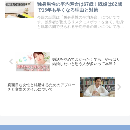
独身男性の平均寿命は67歳！既婚は82歳
独身あるある話
で15年も早くなる理由と対策
今回の話題は「独身男性の平均寿命」についてで
す。独身者が抱えるリスクにスポットを当て、独身
と既婚の間で見られる平均寿命の違いについて考察
します。日本では、独身男性の平均寿命が特に低い
というデータがあり、その背景には何があるのか、
そして対策は...
婚活をやめてよかった！でも、やっぱり
結婚したいと思う人が多いって本当？
真面目な女性と結婚するためのアプロー
チと交際スタイルについて