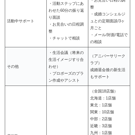
・お見合い日程の調
・活動ステップにあ
整
わせた60分の振り返
・成婚コンシェルジ
り面談
活動中サポート
ュとの定期面談/3ヶ
・お見合いの日程調
月ごと
整
・メール/対面/電話で
・チャットで相談
の相談
・生活会議（将来の
（アニバーサリーク
生活イメージすり合
ラブ）
その他
わせ）
成婚退会後の新生活
・プロポーズのプラ
もサポート
ン作成やアシスト
（全国18店舗）
北海道：1店舗
東北：1店舗
関東：10店舗
中部：2店舗
近畿：3店舗
九州：1店舗