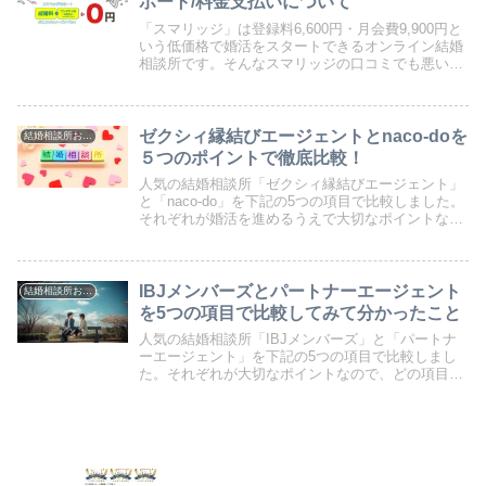
ポート/料金支払いについて
「スマリッジ」は登録料6,600円・月会費9,900円と
いう低価格で婚活をスタートできるオンライン結婚
相談所です。そんなスマリッジの口コミでも悪い口
コミがあるのでしょうか？気になったので掲示板で
の評判や口コミを調べてまとめました。スマリッ
ジ...
ゼクシィ縁結びエージェントとnaco-doを
結婚相談所おすすめ
５つのポイントで徹底比較！
人気の結婚相談所「ゼクシィ縁結びエージェント」
と「naco-do」を下記の5つの項目で比較しました。
それぞれが婚活を進めるうえで大切なポイントなの
で、どの項目を重視して結婚相談所選びをするか一
緒に考えていきましょう。料金会員データ紹介人数
サ...
IBJメンバーズとパートナーエージェント
結婚相談所おすすめ
を5つの項目で比較してみて分かったこと
人気の結婚相談所「IBJメンバーズ」と「パートナ
ーエージェント」を下記の5つの項目で比較しまし
た。それぞれが大切なポイントなので、どの項目を
重視するか一緒に考えていきましょう。料金会員デ
ータ紹介人数サポート力成婚データどちらの結婚相
談所に入...