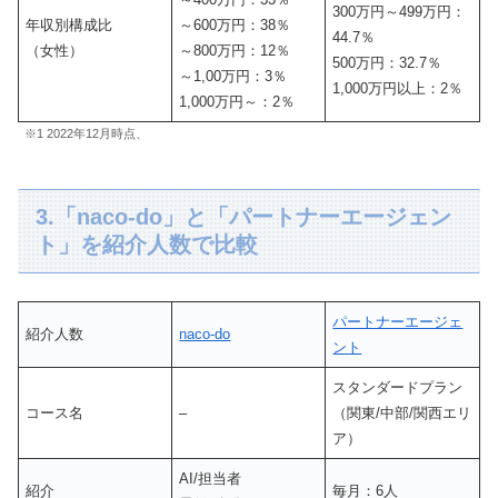
300万円～499万円：
年収別構成比
～600万円：38％
44.7％
（女性）
～800万円：12％
500万円：32.7％
～1,00万円：3％
1,000万円以上：2％
1,000万円～：2％
※1 2022年12月時点、
3.「naco-do」と「パートナーエージェン
ト」を紹介人数で比較
パートナーエージェ
紹介人数
naco-do
ント
スタンダードプラン
コース名
–
（関東/中部/関西エリ
ア）
AI/担当者
紹介
毎月：6人