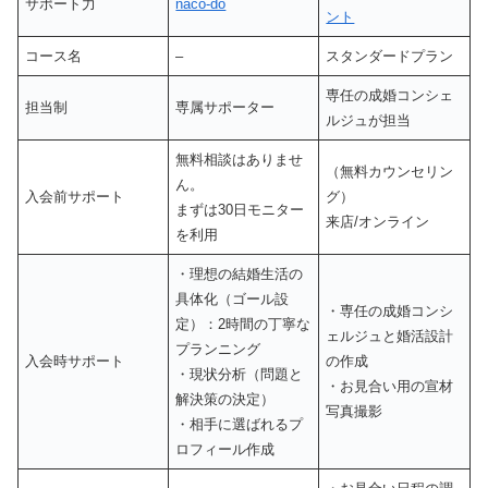
サポート力
naco-do
ント
コース名
–
スタンダードプラン
専任の成婚コンシェ
担当制
専属サポーター
ルジュが担当
無料相談はありませ
（無料カウンセリン
ん。
入会前サポート
グ）
まずは30日モニター
来店/オンライン
を利用
・理想の結婚生活の
具体化（ゴール設
・専任の成婚コンシ
定）：2時間の丁寧な
ェルジュと婚活設計
プランニング
入会時サポート
の作成
・現状分析（問題と
・お見合い用の宣材
解決策の決定）
写真撮影
・相手に選ばれるプ
ロフィール作成