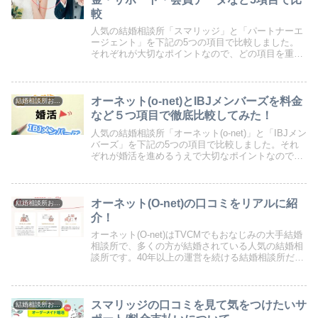
較
人気の結婚相談所「スマリッジ」と「パートナーエ
ージェント」を下記の5つの項目で比較しました。
それぞれが大切なポイントなので、どの項目を重視
するか一緒に考えていきましょう。料金会員データ
紹介人数サポート力成婚データどちらの結婚相談所
に入会する...
オーネット(o-net)とIBJメンバーズを料金
結婚相談所おすすめ
など５つ項目で徹底比較してみた！
人気の結婚相談所「オーネット(o-net)」と「IBJメン
バーズ」を下記の5つの項目で比較しました。それ
ぞれが婚活を進めるうえで大切なポイントなので、
どの項目を重視して結婚相談所選びをするか一緒に
考えていきましょう。料金会員データ紹介人数サ...
オーネット(O-net)の口コミをリアルに紹
結婚相談所おすすめ
介！
オーネット(O-net)はTVCMでもおなじみの大手結婚
相談所で、多くの方が結婚されている人気の結婚相
談所です。40年以上の運営を続ける結婚相談所だけ
に口コミもいろいろなタイプのものがあります。良
い口コミだけでなく辛口の悪い口コミも含めて中...
スマリッジの口コミを見て気をつけたいサ
結婚相談所おすすめ