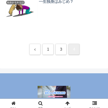
一生独身はみじめ？
独身あるある話
前
1
3
4
へ
© 2020 独身は恥ずかしい＠そんなあなたに知ってもらいたこと.